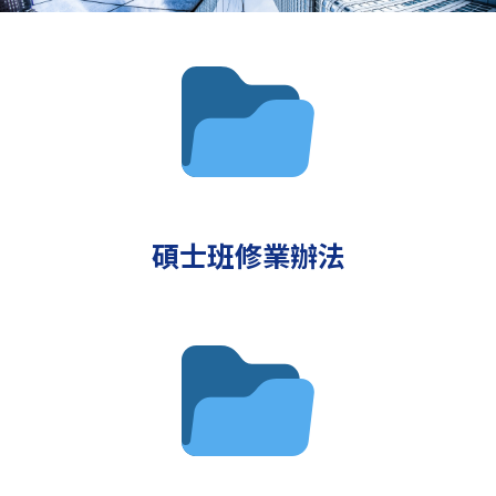
碩士班修業辦法