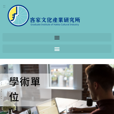
:::
學術單
:
:
位
: