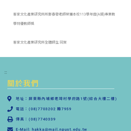
客家文化產業研究所所鄭春發老師榮獲本校113學年度(A類)專業教
學特優教師獎
客家文化產業研究所全體師生 同賀
:::
關於我們
地址：屏東縣內埔鄉老埤村學府路1號(綜合大樓二樓)
電話：(08)7703202 轉7959
傳真：(08)7740339
E-Mail: hakka@mail.npust.edu.tw