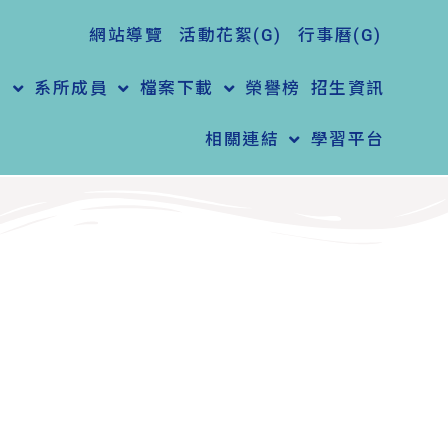
網站導覽
活動花絮(G)
行事曆(G)
紹
系所成員
檔案下載
榮譽榜
招生資訊
相關連結
學習平台